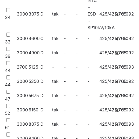
NTC
dostęp beznarzędziowy zabezpieczony rozłącznikiem
+
nożowym odłączającym napięcie modułu zintegrowanego
3000
3075
D
tak
-
-
ESD
425/425/765
80924
w razie otwarcia komory.
24
+
SP10kV/10kA
Opcje dodatkowe:
3000
4600
C
tak
-
-
-
425/425/765
809255
33
stylizowane szybki w przeobrażające wygląd zewnętrzny
oprawy, złącze ZHAGA (ZhagaBook 18);
3000
4900
D
tak
-
-
-
425/425/765
80926
39
współpraca z systemami sterowania, zabezpieczenie
antywandalowe śrubami;
2700
5125
D
-
-
-
-
425/425/765
809361
dodatkowe zabezpieczenie SP10kV poza zasilaczem,
44
zasilacz on/off bez redukcji mocy;
3000
5350
D
tak
-
-
-
425/425/765
80927
wykonanie z przewodem zakończonym szybko złączka;
44
malowanie w dowolnym kolorze z palety RAL.
3000
5675
D
tak
-
-
-
425/425/765
80928
47
Certyfikaty: CE, RoHS, ENEC, ENEC+, Zhaga-D4i.
3000
6150
D
tak
-
-
-
425/425/765
80929
52
Zastosowanie
3000
8075
D
tak
-
-
-
425/425/765
80930
61
3000
9400
D
tak
-
-
-
425/425/765
80932