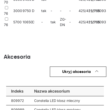
Strefy zewnętrzne miejsc takich jak: ratusze, biblioteki, urzędy
70
miasta, placówki zdrowotne, szkoły, przedszkola, ogrody
3000
9750
D
tak
-
-
-
425/425/765
80934
publiczne, ulice, chodniki, obszary rekreacyjne: boiska, place
76
zabaw, ścieżki rowerowe, miejsca historyczne, starówki.
ZG-
5700
10650
C
-
tak
-
425/425/765
80937
76
DN
Akcesoria
Ukryj akcesoria
Indeks
Nazwa akcesorium
809972
Constelia LED klosz mleczny
809989
Constelia LED klosz mrożony