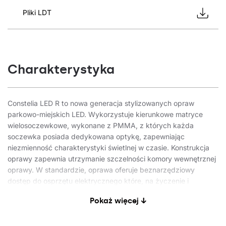
Pliki LDT
Charakterystyka
Constelia LED R to nowa generacja stylizowanych opraw
parkowo-miejskich LED. Wykorzystuje kierunkowe matryce
wielosoczewkowe, wykonane z PMMA, z których każda
soczewka posiada dedykowana optykę, zapewniając
niezmienność charakterystyki świetlnej w czasie. Konstrukcja
oprawy zapewnia utrzymanie szczelności komory wewnętrznej
oprawy. W standardzie, oprawa oferuje beznarzędziowy
dostęp do osprzętu elektrycznego które, na życzenie i
potrzeby ochrony przed wandalizmem lub niekontrolowanym
Pokaż więcej ↓
otwarciem, można opcjonalnie trwale zabezpieczyć śrubami.
Modułowa konstrukcja oprawy umożliwia zmianę szyb oraz
łatwą wymianę jednego zintegrowanego komponentu bez