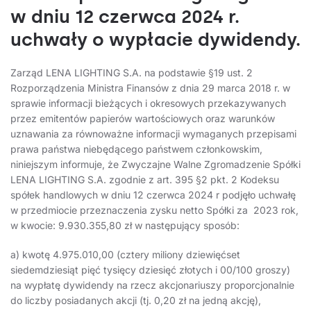
w dniu 12 czerwca 2024 r.
uchwały o wypłacie dywidendy.
Zarząd LENA LIGHTING S.A. na podstawie §19 ust. 2
Rozporządzenia Ministra Finansów z dnia 29 marca 2018 r. w
sprawie informacji bieżących i okresowych przekazywanych
przez emitentów papierów wartościowych oraz warunków
uznawania za równoważne informacji wymaganych przepisami
prawa państwa niebędącego państwem członkowskim,
niniejszym informuje, że Zwyczajne Walne Zgromadzenie Spółki
LENA LIGHTING S.A. zgodnie z art. 395 §2 pkt. 2 Kodeksu
spółek handlowych w dniu 12 czerwca 2024 r podjęło uchwałę
w przedmiocie przeznaczenia zysku netto Spółki za 2023 rok,
w kwocie: 9.930.355,80 zł w następujący sposób:
a) kwotę 4.975.010,00 (cztery miliony dziewięćset
siedemdziesiąt pięć tysięcy dziesięć złotych i 00/100 groszy)
na wypłatę dywidendy na rzecz akcjonariuszy proporcjonalnie
do liczby posiadanych akcji (tj. 0,20 zł na jedną akcję),