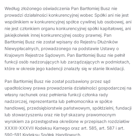
Według złożonego oświadczenia Pan Bartłomiej Busz nie
prowadzi działalności konkurencyjnej wobec Spółki ani nie jest
wspólnikiem w konkurencyjnej spółce cywilnej lub osobowej, ani
nie jest członkiem organu konkurencyjnej spółki kapitałowej, ani
jakiejkolwiek innej konkurencyjnej osoby prawnej. Pan
Bartłomiej Busz nie został wpisany do Rejestru Dłużników
Niewypłacalnych, prowadzonego na podstawie Ustawy o
Krajowym Rejestrze Sądowym. Pan Bartłomiej Busz nie pełnił
funkcji osób nadzorujących lub zarządzających w podmiotach,
które w okresie jego kadencji znalazły się w stanie likwidacji.
Pan Bartłomiej Busz nie został pozbawiony przez sąd
upadłościowy prawa prowadzenia działalności gospodarczej na
własny rachunek oraz pełnienia funkcji członka rady
nadzorczej, reprezentanta lub pełnomocnika w spółce
handlowej, przedsiębiorstwie państwowym, spółdzielni, fundacji
lub stowarzyszeniu oraz nie był skazany prawomocnym
wyrokiem za przestępstwa określone w przepisach rozdziałów
XXXIII-XXXVII Kodeksu Karnego oraz art. 585, art. 587 i art.
590-591 Kodeksu Spółek Handlowych.