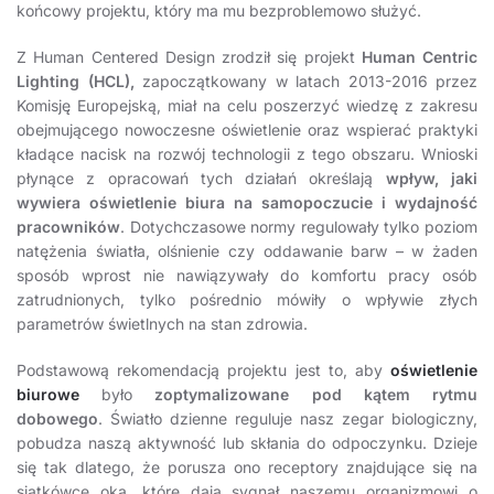
końcowy projektu, który ma mu bezproblemowo służyć.
Z Human Centered Design zrodził się projekt
Human Centric
Lighting (HCL),
zapoczątkowany w latach 2013-2016 przez
Komisję Europejską, miał na celu poszerzyć wiedzę z zakresu
obejmującego nowoczesne oświetlenie oraz wspierać praktyki
kładące nacisk na rozwój technologii z tego obszaru. Wnioski
płynące z opracowań tych działań określają
wpływ, jaki
wywiera oświetlenie biura na samopoczucie i wydajność
pracowników
. Dotychczasowe normy regulowały tylko poziom
natężenia światła, olśnienie czy oddawanie barw – w żaden
sposób wprost nie nawiązywały do komfortu pracy osób
zatrudnionych, tylko pośrednio mówiły o wpływie złych
parametrów świetlnych na stan zdrowia.
Podstawową rekomendacją projektu jest to, aby
oświetlenie
biurowe
było
zoptymalizowane pod kątem rytmu
dobowego
. Światło dzienne reguluje nasz zegar biologiczny,
pobudza naszą aktywność lub skłania do odpoczynku. Dzieje
się tak dlatego, że porusza ono receptory znajdujące się na
siatkówce oka, które dają sygnał naszemu organizmowi o