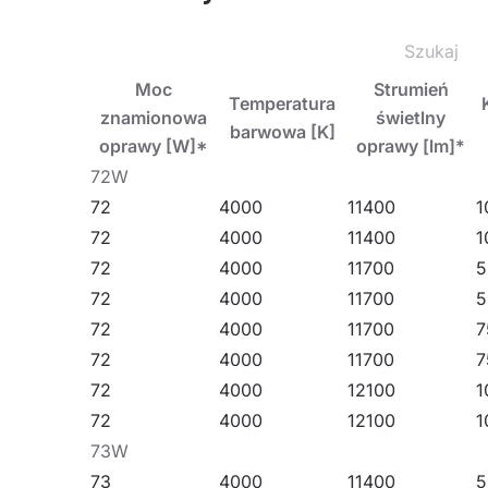
Zastosowanie
Moc
Strumień
Lampa przeznaczona jest do montażu natynkowe
Temperatura
znamionowa
świetlny
barwowa [K]
łańcuchów, linek itp. zarówno wewnątrz pomiesz
oprawy [W]*
oprawy [lm]*
wielkopowierzchniowych magazynach i centrach
72W
72
4000
11400
1
Pozostałe produkty z rodziny OCULUS LED
72
4000
11400
1
72
4000
11700
5
72
4000
11700
5
72
4000
11700
7
72
4000
11700
7
72
4000
12100
1
72
4000
12100
1
73W
73
4000
11400
5