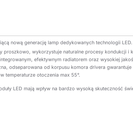
wiącą nową generację lamp dedykowanych technologii LED
 proszkowo, wykorzystuje naturalne procesy kondukcji i k
zintegrowanym, efektywnym radiatorem oraz wysokiej jako
na, odseparowana od korpusu komora drivera gwarantuje o
y w temperaturze otoczenia max 55°.
uły LED mają wpływ na bardzo wysoką skuteczność świe
nergii. Klosz i system optyczny stanowią nowe, precyzyjn
°, 105°. Dostępna jest również wersja GLASS z szybą hart
długości 0,3m zakończony dodatkowym złączem męskim i 
o montażu zwieszanego, a przy zastosowaniu dodatkowych