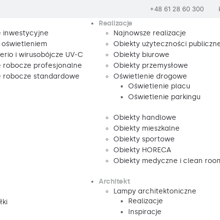
+48 61 28 60 300
Realizacje
e inwestycyjne
Najnowsze realizacje
 oświetleniem
Obiekty użyteczności publiczne
rio i wirusobójcze UV-C
Obiekty biurowe
e robocze profesjonalne
Obiekty przemysłowe
e robocze standardowe
Oświetlenie drogowe
Oświetlenie placu
Oświetlenie parkingu
Obiekty handlowe
Obiekty mieszkalne
Obiekty sportowe
Obiekty HORECA
Obiekty medyczne i clean roo
Architekt
Lampy architektoniczne
Realizacje
łki
Inspiracje