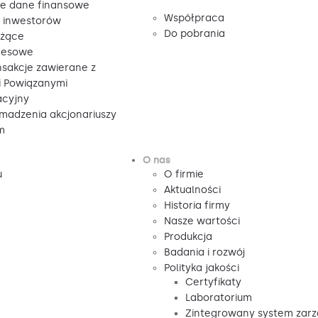
e dane finansowe
Współpraca
a inwestorów
Do pobrania
eżące
resowe
nsakcje zawierane z
 Powiązanymi
acyjny
madzenia akcjonariuszy
m
O nas
u
O firmie
Aktualności
Historia firmy
Nasze wartości
Produkcja
Badania i rozwój
Polityka jakości
Certyfikaty
Laboratorium
Zintegrowany system zarz