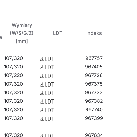
Wymiary
tkowych akcesoriów i zwieszanego przy użyciu
(W/S/G/Z)
LDT
Indeks
a
kładach i halach produkcyjnych oraz
[mm]
107/320
967757
107/320
967405
107/320
967726
107/320
967375
107/320
967733
107/320
967382
107/320
967740
107/320
967399
107/320
967634