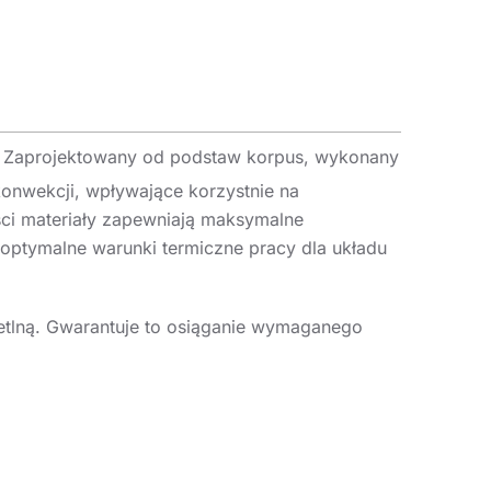
. Zaprojektowany od podstaw korpus, wykonany
onwekcji, wpływające korzystnie na
ści materiały zapewniają maksymalne
ptymalne warunki termiczne pracy dla układu
tlną. Gwarantuje to osiąganie wymaganego
e soczewki liniowe wykonane z poliwęglanu PC.
owaną (bez soczewek) i rozsyłem 105°.
żeńskim, ułatwiający i usprawniający
 akcesoriów również natynkowego