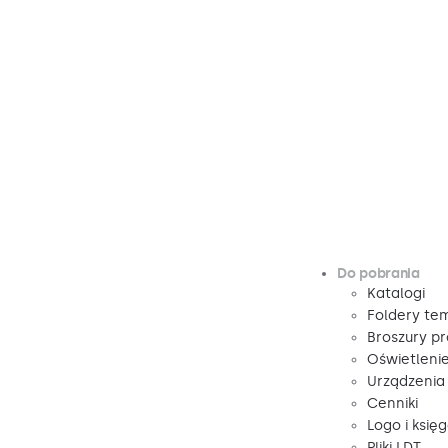
Do pobrania
Katalogi
Foldery te
Broszury p
Oświetleni
Urządzenia
Cenniki
Logo i księ
Pliki LDT