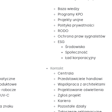
Baza wiedzy
Programy KPO
Projekty unijne
Polityka prywatności
RODO
Ochrona praw sygnalistów
ESG
Środowisko
Społeczność
Ład korporacyjny
Kontakt
Centrala
matyczne
Przedstawiciele handlowi
roduktowe
Współpraca z architektami
e robocze
Projektowanie oświetlenia
 UV-C
Zgłoś projekt
Kariera
ga znaku
Pozostałe działy
Zgłoszenie reklamacyjne