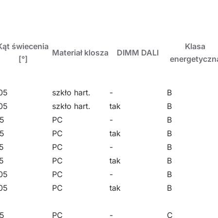
go (nasufitowego i naściennego) przy zastosowaniu doda
Kąt świecenia
Klasa
Materiał klosza
DIMM DALI
[°]
energetyczn
czeń jak i zewnątrz obiektów. Świetnie sprawdzi się w za
 logistycznych.
05
szkło hart.
-
B
05
szkło hart.
tak
B
5
PC
-
B
5
PC
tak
B
5
PC
-
B
5
PC
tak
B
05
PC
-
B
05
PC
tak
B
5
PC
-
C