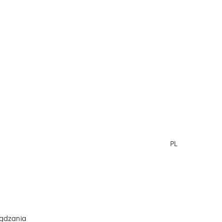
PL
ądzania