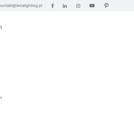
kontakt@lenalighting.pl
j
m