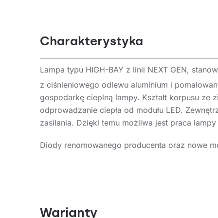
Charakterystyka
Lampa typu HIGH-BAY z linii NEXT GEN, stano
z ciśnieniowego odlewu aluminium i pomalowany
gospodarkę cieplną lampy. Kształt korpusu ze 
odprowadzanie ciepła od modułu LED. Zewnętrz
zasilania. Dzięki temu możliwa jest praca lamp
Diody renomowanego producenta oraz nowe mod
poziomu oświetlenia i znaczącej oszczędność e
Dostępne 3 dedykowane rozsyły światła: 55°, 75
Standardowo wyposażona w przewód H07RN-F o 
montaż. Jej konstrukcja przystosowana jest d
(nasufitowego i naściennego).
Warianty