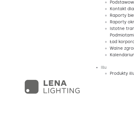
Podstawow
Kontakt dl
Raporty bi
Raporty ok
Istotne tra
Podmiotami
Ład korpor
Walne zgro
Kalendariu
illu
Produkty ill