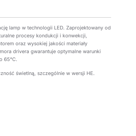
cję lamp w technologii LED. Zaprojektowany od
ralne procesy kondukcji i konwekcji,
torem oraz wysokiej jakości materiały
ora drivera gwarantuje optymalne warunki
do 65°C.
ość świetlną, szczególnie w wersji HE.
em optyczny stanowią nowe, precyzyjne
artowaną (bez soczewek) i PC (poliwęglan).
i połączenia na poziomie IP65 wymagają
ntowanego, oczkowego, dostarczanego w
 zestawie).