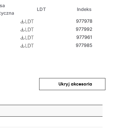
asa
LDT
Indeks
tkowych akcesoriów i zwieszanego przy użyciu
tyczna
kładach i halach produkcyjnych oraz
977978
977992
977961
977985
Ukryj akcesoria