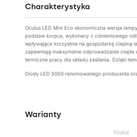
Charakterystyka
Oculus LED Mini Eco ekonomiczna wersja lampy
podstaw korpus, wykonany z ciśnieniowego odl
wpływające korzystnie na gospodarkę cieplną l
zapewniają maksymalne odprowadzanie ciepła 
termiczne pracy dla układu zasilania. Dzięki t
Diody LED 5050 renomowanego producenta oraz
Gwarantuje to osiąganie wymaganego poziomu oś
soczewki liniowe wykonane z poliwęglanu PC. D
Lampa zakończona jest przewodami elektryczny
szczelnej złączki). Konstrukcja lampy przyst
Warianty
zestawie. Lampę należy zwieszać za pomocą ded
Zastosowanie