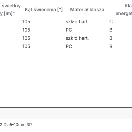
 świetlny
Kl
Kąt świecenia [°]
Materiał klosza
go (nasufitowego i naściennego) przy zastosowaniu doda
y [lm]*
energe
czeń jak i zewnątrz obiektów. Świetnie sprawdzi się w za
105
szkło hart.
C
 logistycznych.
105
PC
B
105
szkło hart.
B
105
PC
B
m2 Dia5-10mm 3P