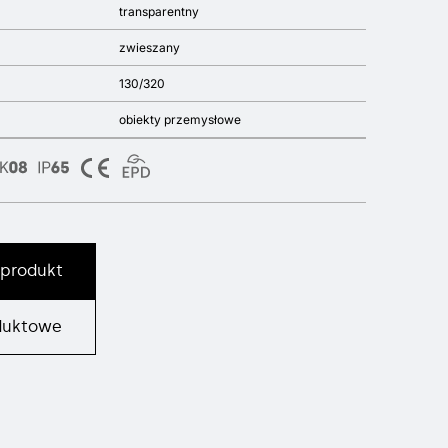
transparentny
zwieszany
130/320
obiekty przemysłowe
 produkt
duktowe