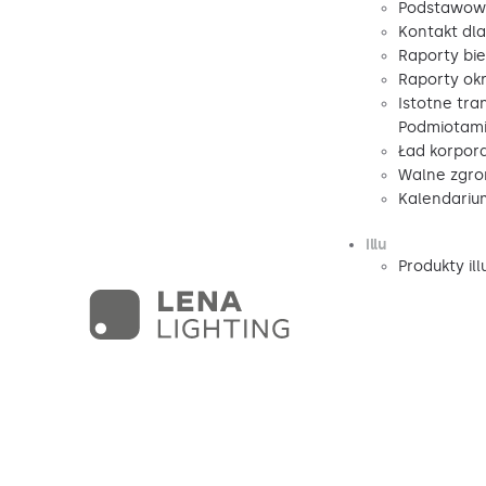
Podstawow
Kontakt dl
Raporty bi
Raporty ok
Istotne tra
Podmiotami
Ład korpor
Walne zgro
Kalendariu
illu
Produkty ill