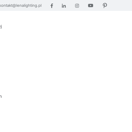
kontakt@lenalighting.pl
j
m