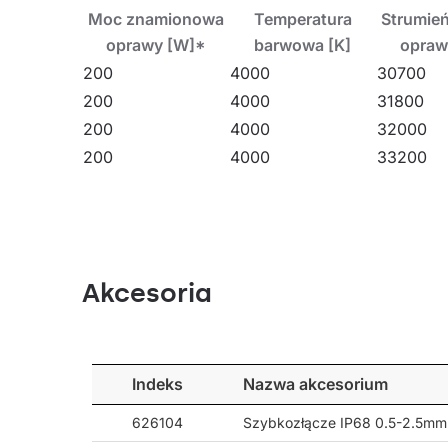
Moc znamionowa
Temperatura
Strumień
Lampa przeznaczona jest do montażu natynkowe
oprawy [W]*
barwowa [K]
opraw
łańcuchów, linek itp. zarówno wewnątrz pomiesz
200
4000
30700
wielkopowierzchniowych magazynach i centrach
200
4000
31800
200
4000
32000
Pozostałe produkty z rodziny OCULUS LED
200
4000
33200
Akcesoria
Indeks
Nazwa akcesorium
626104
Szybkozłącze IP68 0.5-2.5m