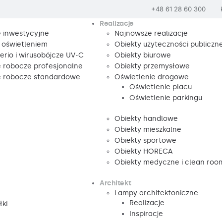
+48 61 28 60 300
Realizacje
e inwestycyjne
Najnowsze realizacje
 oświetleniem
Obiekty użyteczności publiczne
rio i wirusobójcze UV-C
Obiekty biurowe
e robocze profesjonalne
Obiekty przemysłowe
e robocze standardowe
Oświetlenie drogowe
Oświetlenie placu
Oświetlenie parkingu
Obiekty handlowe
Obiekty mieszkalne
Obiekty sportowe
Obiekty HORECA
Obiekty medyczne i clean roo
Architekt
Lampy architektoniczne
Realizacje
łki
Inspiracje