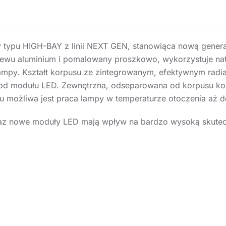
 typu HIGH-BAY z linii NEXT GEN, stanowiąca nową genera
ewu aluminium i pomalowany proszkowo, wykorzystuje natu
ampy. Kształt korpusu ze zintegrowanym, efektywnym radia
od modułu LED. Zewnętrzna, odseparowana od korpusu kom
emu możliwa jest praca lampy w temperaturze otoczenia aż 
 nowe moduły LED mają wpływ na bardzo wysoką skuteczn
wietlenia i znaczącej oszczędność energii. Klosz i syst
ostępny jest rozsył światła 105° w wersji GLASS z szybą h
mi (które w przypadku konieczności uzyskania szczelnośc
osowana jest do montażu zwieszanego za pomocą haka gwi
ykowanej do takich rozwiązań linki lub łańcuszka (brak w