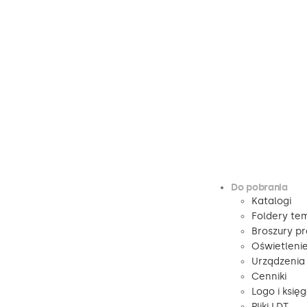
Do pobrania
Katalogi
Foldery te
Broszury p
Oświetleni
Urządzenia
Cenniki
Logo i księ
Pliki LDT