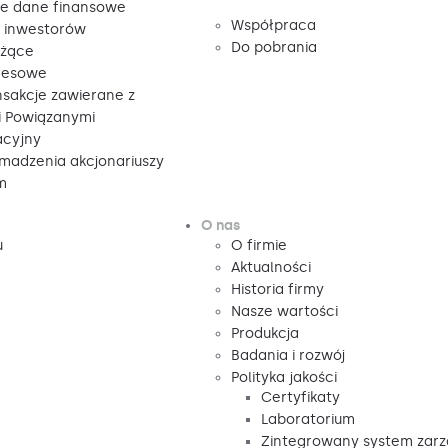
e dane finansowe
Współpraca
a inwestorów
Do pobrania
eżące
resowe
nsakcje zawierane z
 Powiązanymi
acyjny
madzenia akcjonariuszy
m
O nas
u
O firmie
Aktualności
Historia firmy
Nasze wartości
Produkcja
Badania i rozwój
Polityka jakości
Certyfikaty
Laboratorium
Zintegrowany system zarz