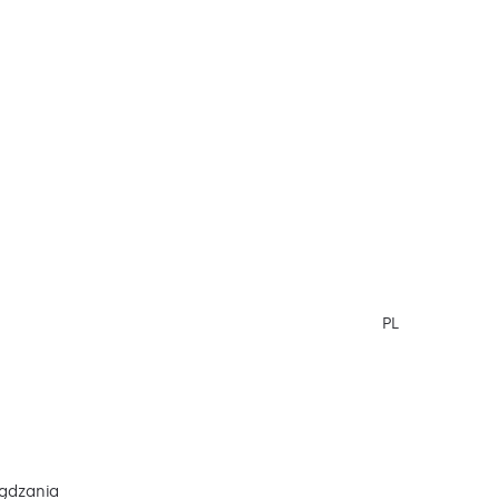
PL
ądzania