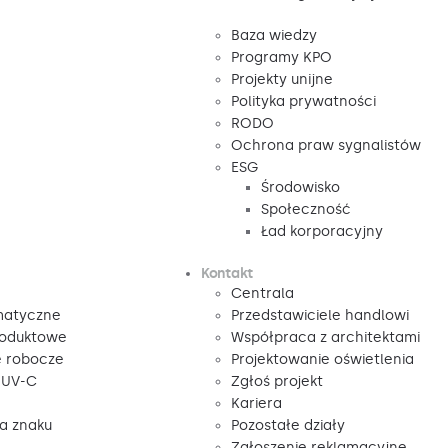
Baza wiedzy
Programy KPO
Projekty unijne
Polityka prywatności
RODO
Ochrona praw sygnalistów
ESG
Środowisko
Społeczność
Ład korporacyjny
Kontakt
Centrala
matyczne
Przedstawiciele handlowi
roduktowe
Współpraca z architektami
e robocze
Projektowanie oświetlenia
 UV-C
Zgłoś projekt
Kariera
ga znaku
Pozostałe działy
Zgłoszenie reklamacyjne