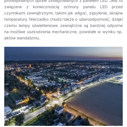
profesjonalnych opraw zintegrowanych z panelem LED. Jest to
związane z koniecznością ochrony panelu LED przed
czynnikami zewnętrznymi, takimi jak wilgoć, zapylenie, skrajne
temperatury. Nierzadko chodzi także o udaroodporność, dzięki
czemu lampy oświetleniowe zewnętrzne są bardziej odporne
na możliwe uszkodzenia mechaniczne, powstałe w wyniku np.
aktów wandalizmu.