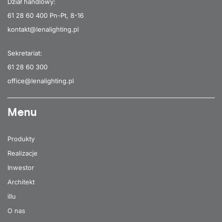
Dział handlowy:
61 28 60 400
Pn-Pt, 8-16
kontakt@lenalighting.pl
Sekretariat:
61 28 60 300
office@lenalighting.pl
Menu
Produkty
Realizacje
Inwestor
Architekt
illu
O nas