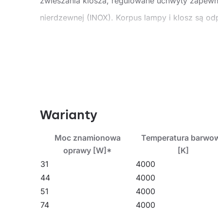
zwieszania klosza, regulowane uchwyty zapewni
nierdzewnej (INOX). Korpus lampy i klosz są o
Wielofunkcyjna lampa LED przeznaczona jest d
polecana do oświetlanie obiektów użytecznośc
sklepów, przemyśle spożywczym i obiektach h
laboratoria), magazynowych, parkingach (podzi
podziemnych. Lampa idealnie sprawdza się przy
energooszczędne rozwiązania LED. Jej konstru
Warianty
Pozostałe produkty z rodziny TYTAN LED
Moc znamionowa
Temperatura barwo
oprawy [W]*
[K]
Czytaj więcej o
Tytan 2 LED ekologiczne oświe
31
4000
44
4000
51
4000
74
4000