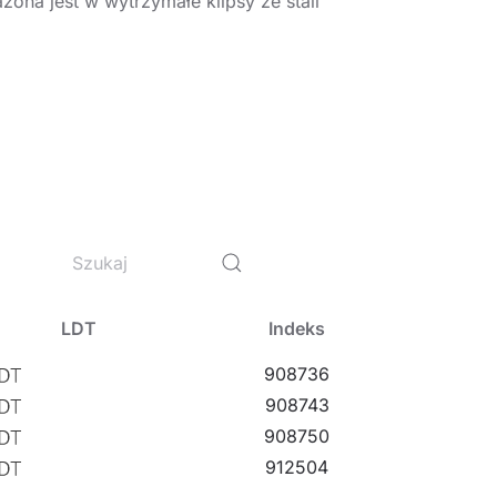
na jest w wytrzymałe klipsy ze stali
czących pyło- i wodoszczelności. Szczególnie
wawczych, hal, garaży, przejść, magazynów,
obiektach przemysłowych (fabryki,
inalach transportowych i przejściach
adycyjnych opraw świetlówkowych na
anego.
LDT
Indeks
908736
908743
908750
912504