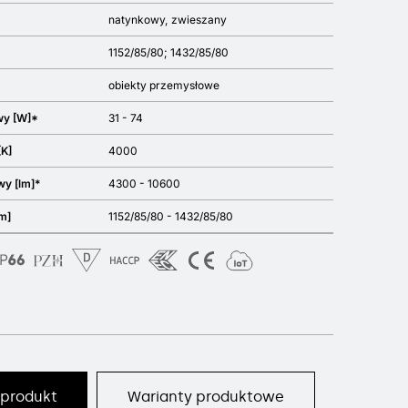
natynkowy
zwieszany
1152/85/80; 1432/85/80
obiekty przemysłowe
wy [W]*
31 - 74
[K]
4000
wy [lm]*
4300 - 10600
m]
1152/85/80 - 1432/85/80
 produkt
Warianty produktowe