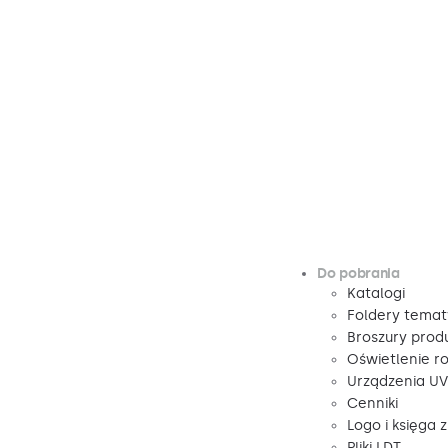
Do pobrania
Katalogi
Foldery tema
Broszury pro
Oświetlenie r
Urządzenia U
Cenniki
Logo i księga 
Pliki LDT