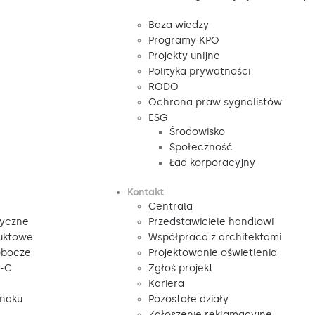
Baza wiedzy
Programy KPO
Projekty unijne
Polityka prywatności
RODO
Ochrona praw sygnalistów
ESG
Środowisko
Społeczność
Ład korporacyjny
Kontakt
Centrala
tyczne
Przedstawiciele handlowi
duktowe
Współpraca z architektami
obocze
Projektowanie oświetlenia
V-C
Zgłoś projekt
Kariera
znaku
Pozostałe działy
Zgłoszenie reklamacyjne