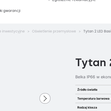
i gwarancji
e inwestycyjne
Oświetlenie przemysłowe
Tytan 2 LED Bas
Tytan 
Belka IP66 w ekon
Źródło światła
Temperatura barwowa
Rodzaj klosza