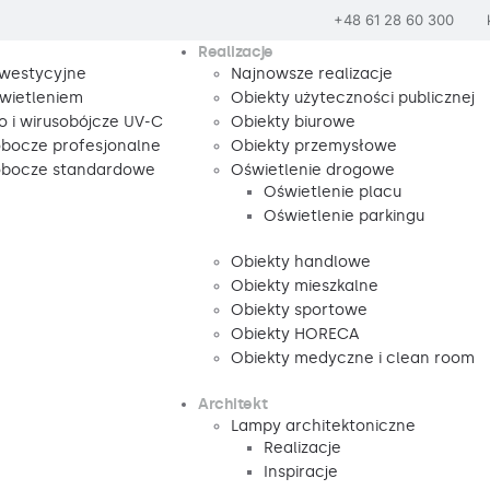
+48 61 28 60 300
Realizacje
nwestycyjne
Najnowsze realizacje
wietleniem
Obiekty użyteczności publicznej
o i wirusobójcze UV-C
Obiekty biurowe
obocze profesjonalne
Obiekty przemysłowe
robocze standardowe
Oświetlenie drogowe
Oświetlenie placu
Oświetlenie parkingu
Obiekty handlowe
Obiekty mieszkalne
Obiekty sportowe
Obiekty HORECA
Obiekty medyczne i clean room
Architekt
Lampy architektoniczne
Realizacje
Inspiracje