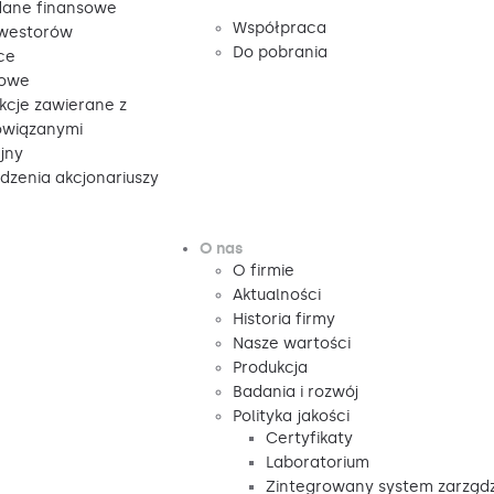
ane finansowe
Współpraca
nwestorów
Do pobrania
ce
sowe
kcje zawierane z
owiązanymi
jny
zenia akcjonariuszy
O nas
O firmie
Aktualności
Historia firmy
Nasze wartości
Produkcja
Badania i rozwój
Polityka jakości
Certyfikaty
Laboratorium
Zintegrowany system zarząd