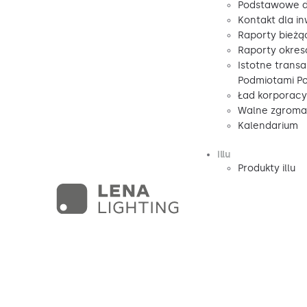
Podstawowe d
Kontakt dla i
Raporty bieżą
Raporty okre
Istotne transa
Podmiotami P
Ład korporacy
Walne zgromad
Kalendarium
illu
Produkty illu