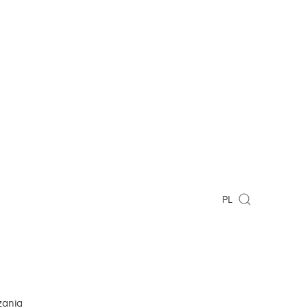
PL
zania