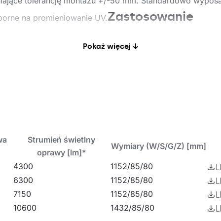
ające tolerancję montażu +/-50 mm. Standardowo wyposażo
Zastosowanie
dporne na promieniowanie UV.
o zastosowania w obszarach o wysokich wymaganiach doty
Pokaż więcej ↓
i publicznej w tym obiektów szpitalnych oświatowo-wycho
andlowo usługowych związanych z towarami spożywczymi, 
emnych i wielopoziomowych), stadionach sportowych, term
 nowych aplikacjach oświetleniowych, jak i zamianach tr
kcja przystosowana jest do montażu natynkowego i zwiesz
wa
Strumień świetlny
Wymiary (W/S/G/Z) [mm]
oprawy [lm]*
tlenie przemysłowe
4300
1152/85/80
6300
1152/85/80
7150
1152/85/80
10600
1432/85/80