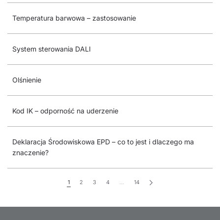
Temperatura barwowa – zastosowanie
System sterowania DALI
Olśnienie
Kod IK – odporność na uderzenie
Deklaracja Środowiskowa EPD – co to jest i dlaczego ma
znaczenie?
1
2
3
4
…
14